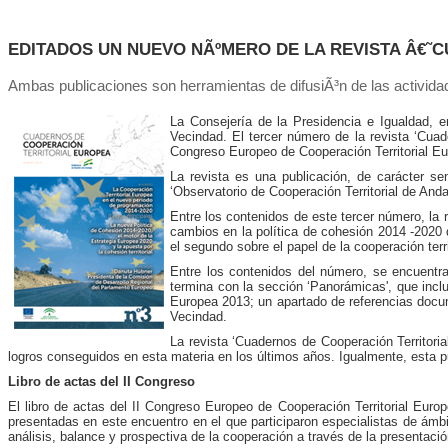
EDITADOS UN NUEVO NÃºMERO DE LA REVISTA Â€˜
Ambas publicaciones son herramientas de difusiÃ³n de las actividad
La Consejería de la Presidencia e Igualdad, e
Vecindad. El tercer número de la revista ‘Cuade
Congreso Europeo de Cooperación Territorial E
La revista es una publicación, de carácter se
‘Observatorio de Cooperación Territorial de An
Entre los contenidos de este tercer número, la r
cambios en la política de cohesión 2014 -202
el segundo sobre el papel de la cooperación ter
Entre los contenidos del número, se encuentra
termina con la sección ‘Panorámicas', que incl
Europea 2013; un apartado de referencias docum
Vecindad.
La revista ‘Cuadernos de Cooperación Territori
logros conseguidos en esta materia en los últimos años. Igualmente, esta pub
Libro de actas del II Congreso
El libro de actas del II Congreso Europeo de Cooperación Territorial E
presentadas en este encuentro en el que participaron especialistas de ámbi
análisis, balance y prospectiva de la cooperación a través de la presentaci