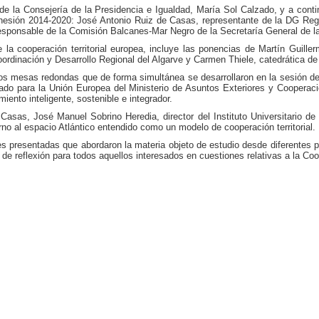
r de la Consejería de la Presidencia e Igualdad, María Sol Calzado, y a cont
e Cohesión 2014-2020: José Antonio Ruiz de Casas, representante de la DG Re
-responsable de la Comisión Balcanes-Mar Negro de la Secretaría General de l
la cooperación territorial europea, incluye las ponencias de Martín Guille
dinación y Desarrollo Regional del Algarve y Carmen Thiele, catedrática de 
s mesas redondas que de forma simultánea se desarrollaron en la sesión de la
do para la Unión Europea del Ministerio de Asuntos Exteriores y Cooperació
ento inteligente, sostenible e integrador.
asas, José Manuel Sobrino Heredia, director del Instituto Universitario d
no al espacio Atlántico entendido como un modelo de cooperación territorial.
nes presentadas que abordaron la materia objeto de estudio desde diferentes 
de reflexión para todos aquellos interesados en cuestiones relativas a la Coo