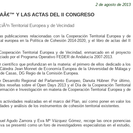
2 de agosto de 2013
AÂ€™ Y LAS ACTAS DEL II CONGRESO
iÃ³n Territorial Europea y de Vecindad
s publicaciones relacionadas con la Cooperación Territorial Europea y de
ial europea en la Política de Cohesión 2014-2020, y el libro de actas del II
 Cooperación Territorial Europea y de Vecindad, enmarcado en el proyecto
inanciado por el Programa Operativo FEDER de Andalucía 2007-2013.
 científico que profundizan en la materia: el primero de ellos dedicado a los
a Cátedra Jean Monnet de Economía Europea de la Universidad de Málaga y
uiz de Casas, DG Regio de la Comisión Europea.
de Desarrollo Regional del Parlamento Europeo, Danuta Hübner. Por último,
dos reseñas sobre el Open Days 2013 y el Día de la Cooperación Territorial
rmación e Investigación en materia de Cooperación Territorial Europea y de
as actividades realizadas en el marco del Plan, así como poner en valor los
ades y análisis de los instrumentos de cohesión territorial existentes.
s Miguel Agudo Zamora y Eva Mª Vázquez Gómez, recoge las once ponencias
iva se presentó como un foro de investigadores especialistas en el estudio,