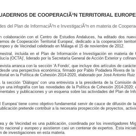
CUADERNOS DE COOPERACIÃ³N TERRITORIAL EUROPE
es del Plan de InformaciÃ³n e InvestigaciÃ³n en materia de Cooperac
n colaboración con el Centro de Estudios Andaluces, ha editado dos nueva
rnos de Cooperación Territorial Europea', dedicado a la cooperación territor
uropeo y de Vecindad celebrado en Málaga el 15 de noviembre de 2012.
mestral, incluida en el Plan de Información e Investigación en materia de
dalucía (OCTA)', liderado por la Secretaría General de Acción Exterior y cof
evista arranca con la sección ‘A Fondo', que incluye dos artículos de carácter
0 desde una perspectiva económica, firmado por Pablo Podadera Rivera de l
ritorial en la Política de Cohesión 2014-2020, elaborado por José Antonio R
 la sección ‘Diálogos' con una entrevista a la presidenta de la Comisión 
uye una infografía con las novedades de la Política de Cohesión 2014-2020; 
entales y publicaciones y un esquena sobre las actividades del Plan de Info
al Europea' tiene como objetivo fundamental servir de cauce de difusión de l
licación pretende contribuir a la necesaria prospección de proyectos, activid
uropea y de Vecindad es una publicación, coordinada por los investigadore
to nacional y europeo y asistieron casi un centenar de expertos. Esta iniciat
ón de investigaciones en esta materia.