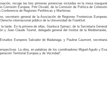
inuación, recoge las tres primeras ponencias incluidas en la mesa inaugural
gio Comisión Europea; Petr Osvald, de la Comisión de Política de Cohesión
a Conferencia de Regiones Periféricas y Marítimas.
rmo, secretario general de la Asociación de Regiones Fronterizas Europeas
Derecho internacional público de la Universidad de Frankfurt.
 tarde. En la primera de ellas, Gianluca Spinaci, de la Secretaría General
n y Jean Claude Tourret, delegado general del Institut de la Mediterranée,
e Estudios Europeos Salvador de Madariaga, y Pauline Caumont, secretaria
perspectivas. La obra, en palabras de los coordinadores Miguel Agudo y Eva
peración Territorial Europea y de Vecindad".