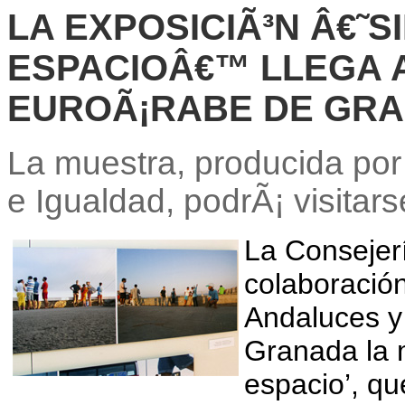
LA EXPOSICIÃ³N Â€˜S
ESPACIOÂ€™ LLEGA A
EUROÃ¡RABE DE GR
La muestra, producida por
e Igualdad, podrÃ¡ visitars
La Consejerí
colaboración
Andaluces y
Granada la m
espacio’, qu