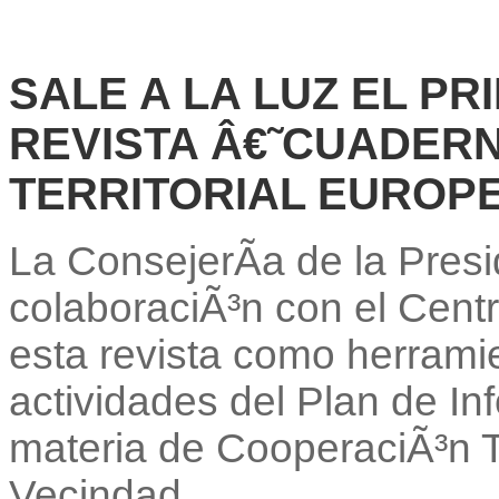
SALE A LA LUZ EL P
REVISTA Â€˜CUADER
TERRITORIAL EUROP
La ConsejerÃ­a de la Presi
colaboraciÃ³n con el Cent
esta revista como herramie
actividades del Plan de In
materia de CooperaciÃ³n Te
Vecindad